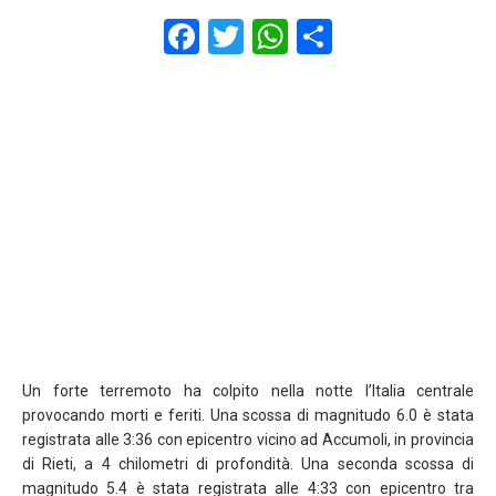
F
T
W
S
a
wi
h
h
ce
tt
at
ar
b
er
s
e
o
A
o
p
k
p
Un forte terremoto ha colpito nella notte l’Italia centrale
provocando morti e feriti. Una scossa di magnitudo 6.0 è stata
registrata alle 3:36 con epicentro vicino ad Accumoli, in provincia
di Rieti, a 4 chilometri di profondità. Una seconda scossa di
magnitudo 5.4 è stata registrata alle 4:33 con epicentro tra