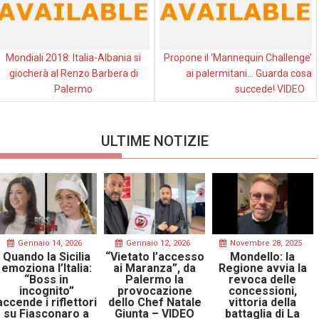
Mondiali 2018: Italia-Albania si
Propone il ‘Mannequin Challenge’
giocherà al Renzo Barbera di
ai palermitani… Guarda cosa
Palermo
succede! VIDEO
ULTIME NOTIZIE
Gennaio 14, 2026
Gennaio 12, 2026
Novembre 28, 2025
Quando la Sicilia
“Vietato l’accesso
Mondello: la
emoziona l’Italia:
ai Maranza”, da
Regione avvia la
“Boss in
Palermo la
revoca delle
incognito”
provocazione
concessioni,
accende i riflettori
dello Chef Natale
vittoria della
su Fiasconaro a
Giunta – VIDEO
battaglia di La