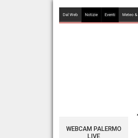
Skip
to
Dal Web
Notizie
Eventi
Meteo &
content
WEBCAM PALERMO
LIVE