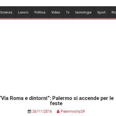
 Scienza
Lavoro
Politica
Video
Tv
tecnologia
Sport
Ri
“Via Roma e dintorni”: Palermo si accende per le
feste
26/11/2016
Palermocity24