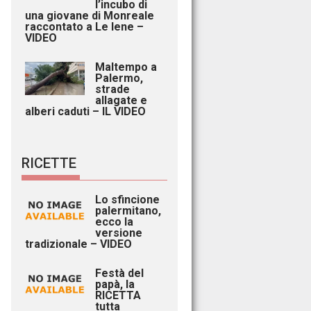
l’incubo di
una giovane di Monreale
raccontato a Le Iene –
VIDEO
Maltempo a
Palermo,
strade
allagate e
alberi caduti – IL VIDEO
RICETTE
Lo sfincione
palermitano,
ecco la
versione
tradizionale – VIDEO
Festà del
papà, la
RICETTA
tutta