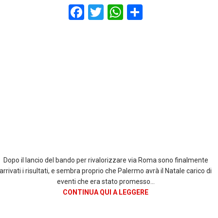
F
T
W
S
a
wi
h
h
ce
tt
at
ar
b
er
s
e
o
A
o
p
k
p
Dopo il lancio del bando per rivalorizzare via Roma sono finalmente
arrivati i risultati, e sembra proprio che Palermo avrà il Natale carico di
eventi che era stato promesso…
CONTINUA QUI A LEGGERE