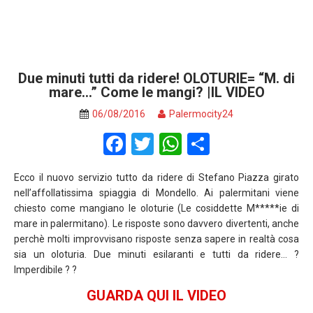
Due minuti tutti da ridere! OLOTURIE= “M. di
mare…” Come le mangi? |IL VIDEO
06/08/2016
Palermocity24
F
T
W
S
a
wi
h
h
Ecco il nuovo servizio tutto da ridere di Stefano Piazza girato
ce
tt
at
ar
nell’affollatissima spiaggia di Mondello. Ai palermitani viene
b
er
s
e
chiesto come mangiano le oloturie (Le cosiddette M*****ie di
mare in palermitano). Le risposte sono davvero divertenti, anche
o
A
perchè molti improvvisano risposte senza sapere in realtà cosa
o
p
sia un oloturia. Due minuti esilaranti e tutti da ridere… ?
Imperdibile ? ?
k
p
GUARDA QUI IL VIDEO