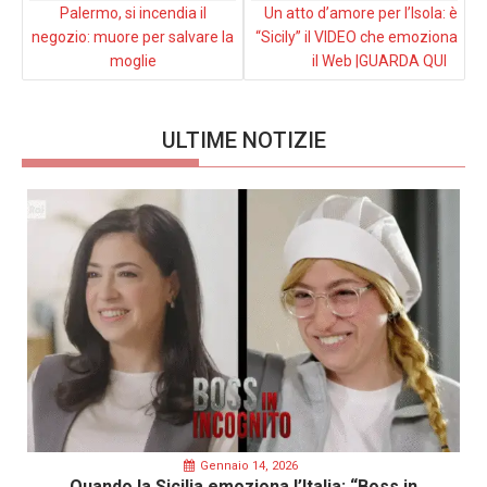
Palermo, si incendia il
Un atto d’amore per l’Isola: è
negozio: muore per salvare la
“Sicily” il VIDEO che emoziona
moglie
il Web |GUARDA QUI
ULTIME NOTIZIE
Gennaio 14, 2026
Quando la Sicilia emoziona l’Italia: “Boss in