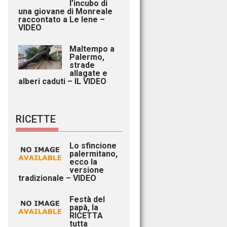
l’incubo di
una giovane di Monreale
raccontato a Le Iene –
VIDEO
Maltempo a
Palermo,
strade
allagate e
alberi caduti – IL VIDEO
RICETTE
Lo sfincione
palermitano,
ecco la
versione
tradizionale – VIDEO
Festà del
papà, la
RICETTA
tutta