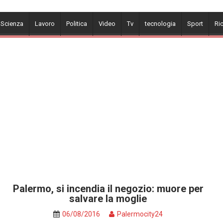
 Scienza
Lavoro
Politica
Video
Tv
tecnologia
Sport
Ri
Palermo, si incendia il negozio: muore per
salvare la moglie
06/08/2016
Palermocity24