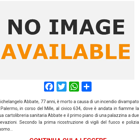
F
T
W
S
a
wi
h
h
ichelangelo Abbate, 77 anni, è morto a causa di un incendio divampato
ce
tt
at
ar
 Palermo, in corso del Mille, al civico 634, dove è andata in fiamme la
b
er
s
e
ua cartolibreria sanitaria Abbate e il primo piano di una palazzina a due
levazioni. Secondo la prima ricostruzione di vigili del fuoco e polizia
o
A
’uomo…
o
p