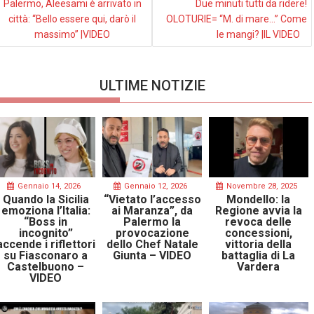
Palermo, Aleesami è arrivato in
Due minuti tutti da ridere!
città: “Bello essere qui, darò il
OLOTURIE= “M. di mare…” Come
massimo” |VIDEO
le mangi? |IL VIDEO
ULTIME NOTIZIE
Gennaio 14, 2026
Gennaio 12, 2026
Novembre 28, 2025
Quando la Sicilia
“Vietato l’accesso
Mondello: la
emoziona l’Italia:
ai Maranza”, da
Regione avvia la
“Boss in
Palermo la
revoca delle
incognito”
provocazione
concessioni,
accende i riflettori
dello Chef Natale
vittoria della
su Fiasconaro a
Giunta – VIDEO
battaglia di La
Castelbuono –
Vardera
VIDEO