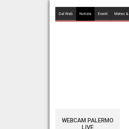
Skip
to
Dal Web
Notizie
Eventi
Meteo &
content
WEBCAM PALERMO
LIVE