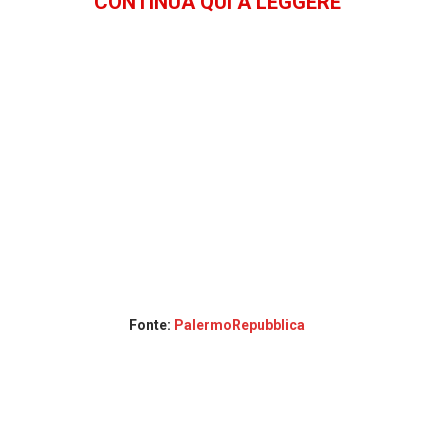
CONTINUA QUI A LEGGERE
k
p
Fonte:
PalermoRepubblica