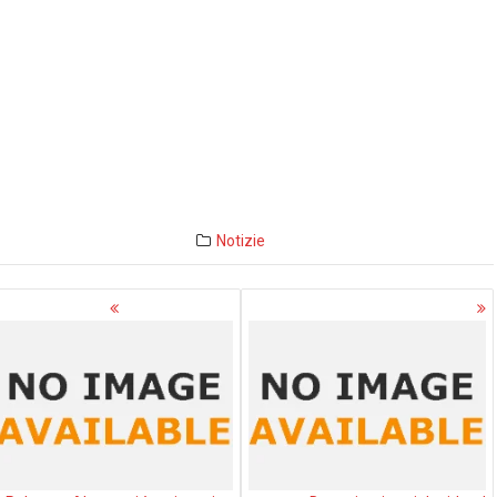
Notizie
avigazione
rticoli