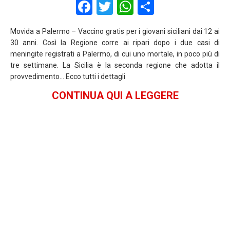
F
T
W
S
a
wi
h
h
Movida a Palermo – Vaccino gratis per i giovani siciliani dai 12 ai
ce
tt
at
ar
30 anni. Così la Regione corre ai ripari dopo i due casi di
b
er
s
e
meningite registrati a Palermo, di cui uno mortale, in poco più di
tre settimane. La Sicilia è la seconda regione che adotta il
o
A
provvedimento… Ecco tutti i dettagli
o
p
CONTINUA QUI A LEGGERE
k
p