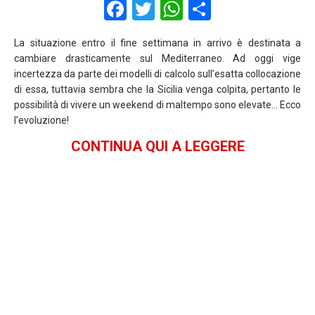
F
T
W
S
a
wi
h
h
La situazione entro il fine settimana in arrivo è destinata a
ce
tt
at
ar
cambiare drasticamente sul Mediterraneo. Ad oggi vige
b
er
s
e
incertezza da parte dei modelli di calcolo sull’esatta collocazione
di essa, tuttavia sembra che la Sicilia venga colpita, pertanto le
o
A
possibilità di vivere un weekend di maltempo sono elevate… Ecco
o
p
l’evoluzione!
k
p
CONTINUA QUI A LEGGERE