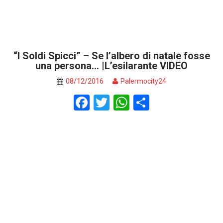
“I Soldi Spicci” – Se l’albero di natale fosse
una persona… |L’esilarante VIDEO
08/12/2016
Palermocity24
F
T
W
S
a
wi
h
h
ce
tt
at
ar
b
er
s
e
o
A
o
p
k
p